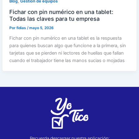
,
Blog
Gestión de equipos
Fichar con pin numérico en una tablet:
Todas las claves para tu empresa
Por
fidias
/
mayo 5, 2026
Fichar con pin numérico en una tablet es la respuesta
para quienes buscan algo que funcione a la primera, sin
tarjetas que se pierden ni lectores de huellas que fallan
cuando el trabajador tiene las manos sucias o mojadas
Recuerda descargar nuestra aplicación: