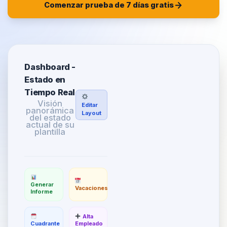
Comenzar prueba de 7 días gratis
Dashboard -
Estado en
Tiempo Real
Visión
Editar
panorámica
Layout
del estado
actual de su
plantilla
Generar
Vacaciones
Informe
Alta
Cuadrante
Empleado