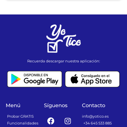
Recuerda descargar nuestra aplicación:
Menú
Síguenos
Contacto
F
I
Probar GRATIS
info@yotico.es
a
n
Funcionalidades
+34 645 533 885