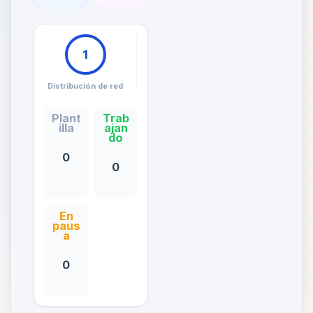
1
Distribución de red
Plant
Trab
illa
ajan
do
0
0
En
paus
a
0