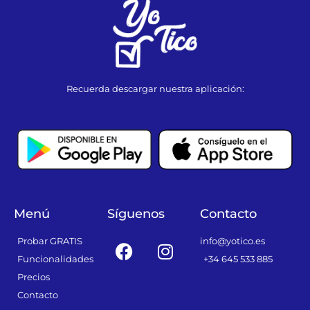
Recuerda descargar nuestra aplicación:
Menú
Síguenos
Contacto
F
I
Probar GRATIS
info@yotico.es
a
n
Funcionalidades
+34 645 533 885
c
s
Precios
e
t
Contacto