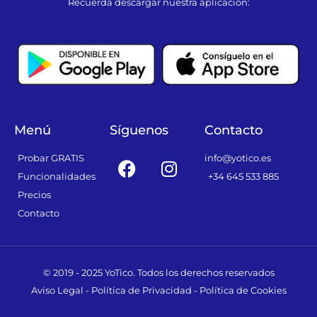
Recuerda descargar nuestra aplicación:
Menú
Síguenos
Contacto
F
I
Probar GRATIS
info@yotico.es
a
n
Funcionalidades
+34 645 533 885
c
s
Precios
e
t
Contacto
b
a
o
g
o
r
© 2019 - 2025 YoTico. Todos los derechos reservados
k
a
Aviso Legal
-
Política de Privacidad
-
Política de Cookies
m