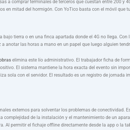
as a comprar terminales de terceros que cuestan entre 200 y 400
os en mitad del hormigón. Con YoTico basta con el móvil que tu e
 bajo tierra o en una finca apartada donde el 4G no llega. Con 
taz a anotar las horas a mano en un papel que luego alguien tend
 obras
elimina este lío administrativo. El trabajador ficha de fo
ositivo. El sistema mantiene la hora exacta del evento sin impor
za sola con el servidor. El resultado es un registro de jornada i
nales externos para solventar los problemas de conectividad. E
 complejidad de la instalación y el mantenimiento de un aparat
 Al permitir el fichaje offline directamente desde la app o la t