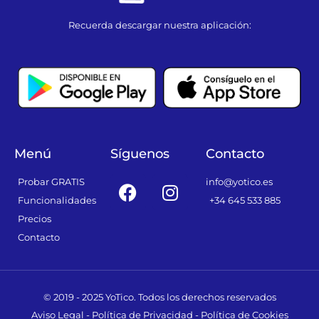
Recuerda descargar nuestra aplicación:
Menú
Síguenos
Contacto
F
I
Probar GRATIS
info@yotico.es
a
n
Funcionalidades
+34 645 533 885
c
s
Precios
e
t
Contacto
b
a
o
g
o
r
© 2019 - 2025 YoTico. Todos los derechos reservados
k
a
Aviso Legal
-
Política de Privacidad
-
Política de Cookies