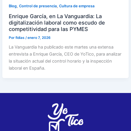
,
,
Blog
Control de presencia
Cultura de empresa
Enrique García, en La Vanguardia: La
digitalización laboral como escudo de
competitividad para las PYMES
Por
fidias
/
enero 7, 2026
La Vanguardia ha publicado este martes una extensa
entrevista a Enrique García, CEO de YoTico, para analizar
la situación actual del control horario y la inspección
laboral en España.