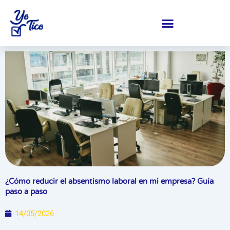
Ir
al
contenido
Centro de ayuda y soporte
¿Cómo reducir el absentismo laboral en mi empresa? Guía
paso a paso
14/05/2026