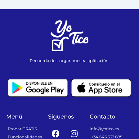
Recuerda descargar nuestra aplicación:
Menú
Síguenos
Contacto
F
I
Probar GRATIS
info@yotico.es
a
n
Funcionalidades
+34 645 533 885