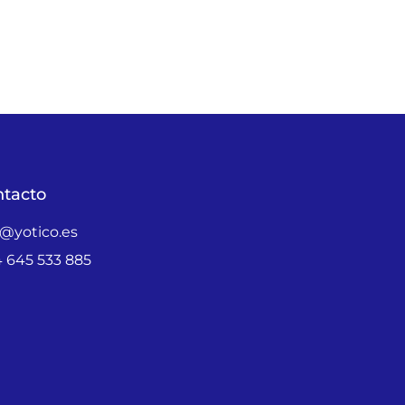
tacto
o@yotico.es
 645 533 885