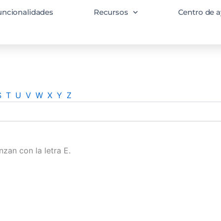
uncionalidades
Recursos
Centro de a
S
T
U
V
W
X
Y
Z
zan con la letra E.