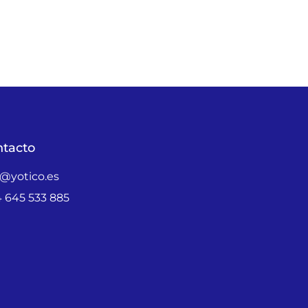
tacto
o@yotico.es
 645 533 885