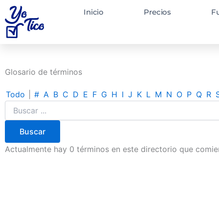
Glosario
Ir
Inicio
Precios
F
al
contenido
Glosario de términos
Todo
|
#
A
B
C
D
E
F
G
H
I
J
K
L
M
N
O
P
Q
R
Actualmente hay 0 términos en este directorio que comien